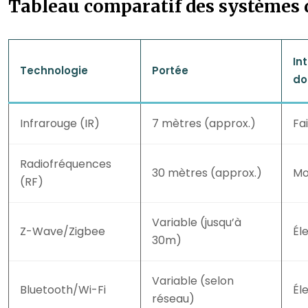
Tableau comparatif des systèmes 
In
Technologie
Portée
do
Infrarouge (IR)
7 mètres (approx.)
Fa
Radiofréquences
30 mètres (approx.)
Mo
(RF)
Variable (jusqu’à
Z-Wave/Zigbee
Él
30m)
Variable (selon
Bluetooth/Wi-Fi
Él
réseau)