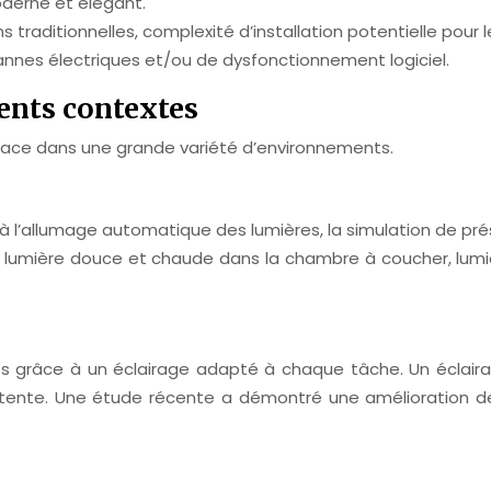
derne et élégant.
ons traditionnelles, complexité d’installation potentielle po
annes électriques et/ou de dysfonctionnement logiciel.
rents contextes
lace dans une grande variété d’environnements.
à l’allumage automatique des lumières, la simulation de prése
umière douce et chaude dans la chambre à coucher, lumièr
és grâce à un éclairage adapté à chaque tâche. Un éclairag
ente. Une étude récente a démontré une amélioration de