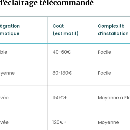
d’éclairage télécommandé
tégration
Coût
Complexité
motique
(estimatif)
d’installation
ible
40-60€
Facile
yenne
80-180€
Facile
evée
150€+
Moyenne à El
evée
120€+
Moyenne