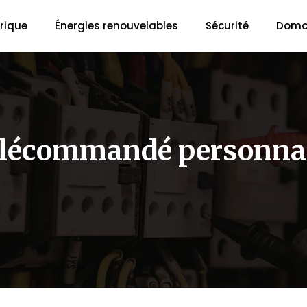
trique
Énergies renouvelables
Sécurité
Domo
télécommandé personnal