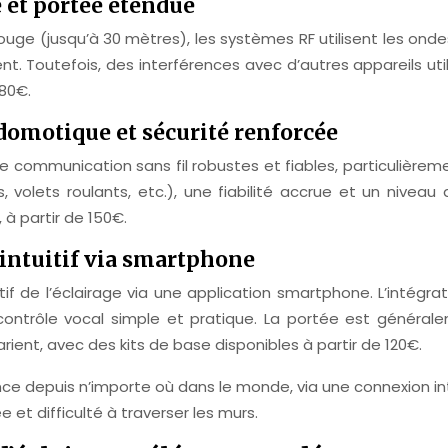
é et portée étendue
uge (jusqu’à 30 mètres), les systèmes RF utilisent les ond
t. Toutefois, des interférences avec d’autres appareils uti
80€.
domotique et sécurité renforcée
communication sans fil robustes et fiables, particulièreme
, volets roulants, etc.), une fiabilité accrue et un nivea
 à partir de 150€.
 intuitif via smartphone
itif de l’éclairage via une application smartphone. L’int
ontrôle vocal simple et pratique. La portée est générale
arient, avec des kits de base disponibles à partir de 120€.
nce depuis n’importe où dans le monde, via une connexion in
e et difficulté à traverser les murs.