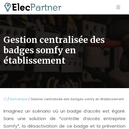
Gestion centralisée des
badges somfy en
établissement
/
Domotique
/ Gestion centralisée des badges somfy en établissement
Imaginez un scénario où un badge d’accès est égaré.
Sans une solution de *contrôle d’accès entreprise
Somfy*, la désactivation de ce badge et la prévention