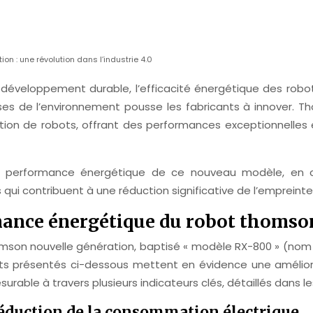
n : une révolution dans l’industrie 4.0
 développement durable, l’efficacité énergétique des robot
es de l’environnement pousse les fabricants à innover. T
ation de robots, offrant des performances exceptionnelles
 performance énergétique de ce nouveau modèle, en c
qui contribuent à une réduction significative de l’empreint
mance énergétique du robot thomso
son nouvelle génération, baptisé « modèle RX-800 » (nom fi
ultats présentés ci-dessous mettent en évidence une amélio
ble à travers plusieurs indicateurs clés, détaillés dans le
éduction de la consommation électrique