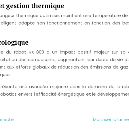
et gestion thermique
hangeur thermique optimisé, maintient une température d
telligent adapte son fonctionnement en fonction des bes
écologique
rgie du robot RX-800 a un impact positif majeur sur sa
icitation des composants, augmentant leur durée de vie et 
ant aux efforts globaux de réduction des émissions de gaz
iques.
présente une avancée majeure dans le domaine de la roboti
botics envers l’efficacité énergétique et le développeme
nnecté
Maîtriser la lum