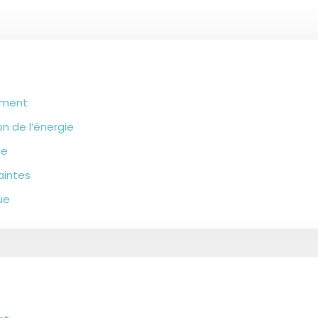
gement
n de l’énergie
ue
aintes
ue