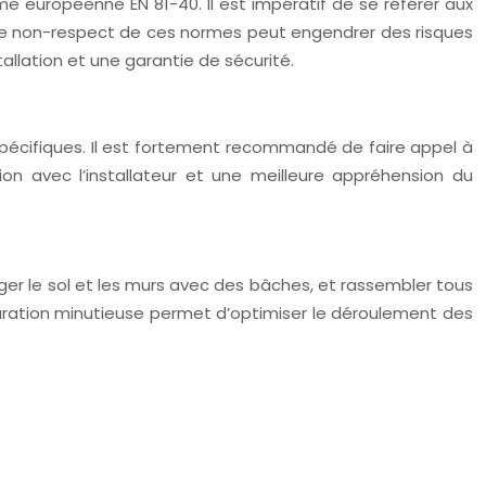
e européenne EN 81-40. Il est impératif de se référer aux
n. Le non-respect de ces normes peut engendrer des risques
stallation et une garantie de sécurité.
pécifiques. Il est fortement recommandé de faire appel à
on avec l’installateur et une meilleure appréhension du
téger le sol et les murs avec des bâches, et rassembler tous
réparation minutieuse permet d’optimiser le déroulement des